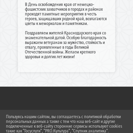
В День освобождения края от немецко-
фашистских захватчиков в городах и районах
проходят памятные мероприятия в честь
героев, защищавших родной край, возлагаются
цветы к мемориалам и памятникам.
Поздравляем жителей Краснодарского края со
знаменательной датой. Особую благодарность
выражаем ветеранам за мужество, стойкость и
отвагу, проявленные в годы Великой
Отечественной войны. Желаем крепкого
здоровья и долгих лет жизни!
Пользуясь нашим сайтом, вы соглашаетесь с политикой обработки
2026 Г. TIKTIMREGION.RU
персональных данных а также с тем что наш веб-сайт и другие
ВХОД
подключенные к веб-сайту сторонние сервисы используют cookies
КАРТА САЙТА
такие как "Госуслуги", "PRO.Культура", "Спутник аналитика".