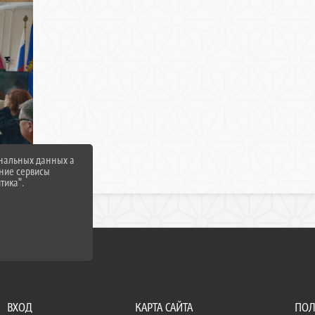
ональных данных а
нние сервисы
тика".
ВХОД
КАРТА САЙТА
ПОЛ